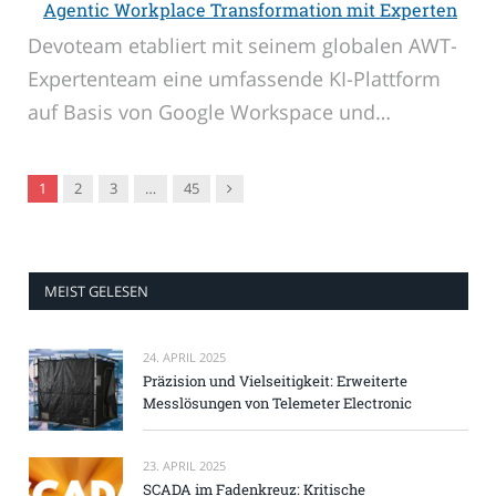
Agentic Workplace Transformation mit Experten
Devoteam etabliert mit seinem globalen AWT-
Expertenteam eine umfassende KI-Plattform
auf Basis von Google Workspace und…
Nachfolger
1
2
3
…
45
MEIST GELESEN
24. APRIL 2025
Präzision und Vielseitigkeit: Erweiterte
Messlösungen von Telemeter Electronic
23. APRIL 2025
SCADA im Fadenkreuz: Kritische