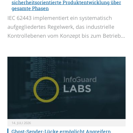
sicherheitsorientierte Produktentwicklung über
gesamte Phasen
IEC 62443 implementiert ein systematisch
aufgegliedertes Regelwerk, das industrielle
Kontrollebenen vom Konzept bis zum Betrieb…
14. JULI 2026
Ghost-Sender-Lücke ermöglicht Angreifern