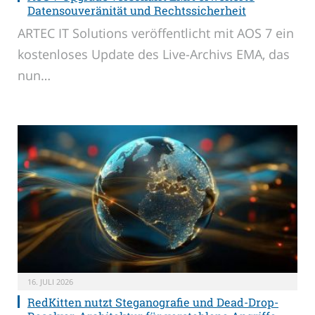
Datensouveränität und Rechtssicherheit
ARTEC IT Solutions veröffentlicht mit AOS 7 ein
kostenloses Update des Live-Archivs EMA, das
nun…
16. JULI 2026
RedKitten nutzt Steganografie und Dead-Drop-