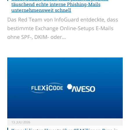
täuschend echte interne Phishing-Mails
unternehmensweit schnell
Das Red Team von InfoGuard entdeckte, dass
bestimmte Exchange Online-Setups E-Mails
ohne SPF-, DKIM- oder…
13. JULI 2026