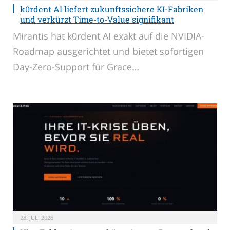
k0rdent AI liefert zukunftssichere KI-Fabriken
und verkürzt Time-to-Value signifikant
Mirantis hat k0rdent AI exakt auf die NVIDIA-
Roadmap ausgerichtet und bietet sofortigen
Day-Zero-Support für Grace…
28. JULI 2026