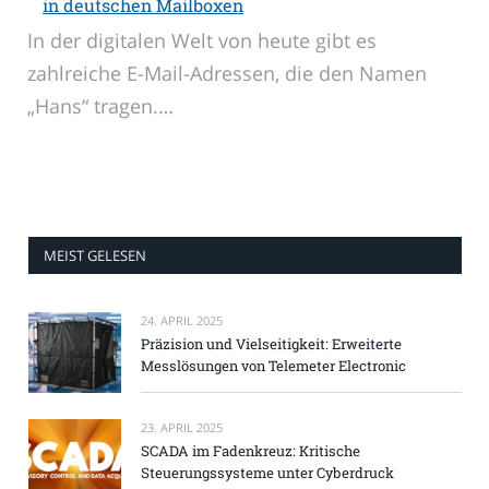
in deutschen Mailboxen
In der digitalen Welt von heute gibt es
zahlreiche E-Mail-Adressen, die den Namen
„Hans“ tragen.…
MEIST GELESEN
24. APRIL 2025
Präzision und Vielseitigkeit: Erweiterte
Messlösungen von Telemeter Electronic
23. APRIL 2025
SCADA im Fadenkreuz: Kritische
Steuerungssysteme unter Cyberdruck