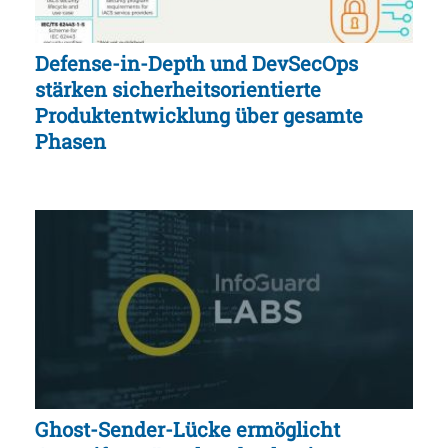
Defense-in-Depth und DevSecOps
stärken sicherheitsorientierte
Produktentwicklung über gesamte
Phasen
Ghost-Sender-Lücke ermöglicht