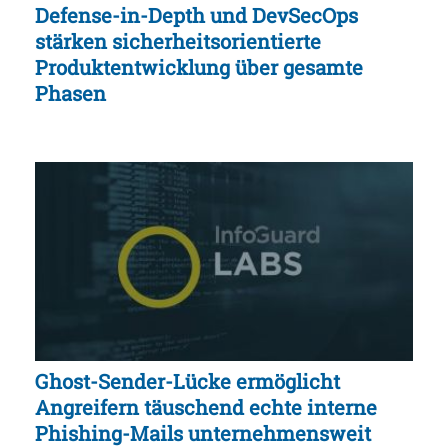
Defense-in-Depth und DevSecOps
stärken sicherheitsorientierte
Produktentwicklung über gesamte
Phasen
Ghost-Sender-Lücke ermöglicht
Angreifern täuschend echte interne
Phishing-Mails unternehmensweit