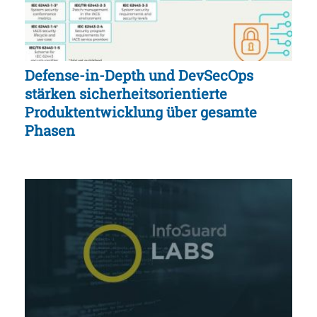
Defense-in-Depth und DevSecOps
stärken sicherheitsorientierte
Produktentwicklung über gesamte
Phasen