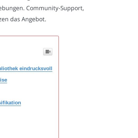
mgebungen. Community-Support,
zen das Angebot.
liothek eindrucksvoll
ise
ifikation