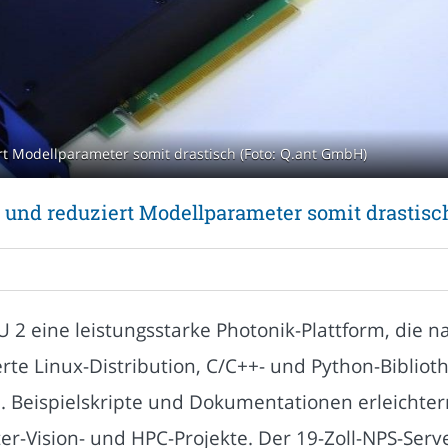
rt Modellparameter somit drastisch (Foto: Q.ant GmbH)
 und reduziert Modellparameter somit drastisc
 2 eine leistungsstarke Photonik-Plattform, die n
ierte Linux-Distribution, C/C++- und Python-Biblio
n. Beispielskripte und Dokumentationen erleichte
r-Vision- und HPC-Projekte. Der 19-Zoll-NPS-Serve