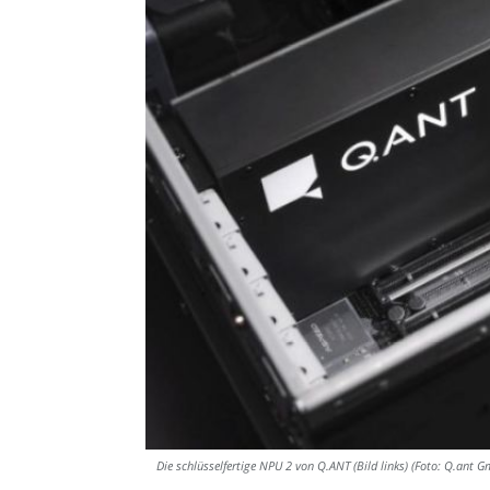
Die schlüsselfertige NPU 2 von Q.ANT (Bild links) (Foto: Q.ant 