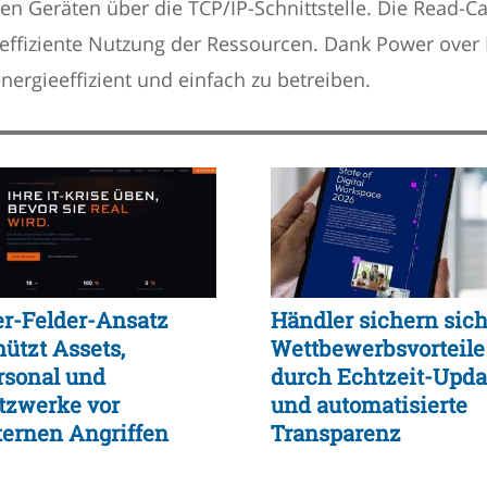
n Geräten über die TCP/IP-Schnittstelle. Die Read-Ca
 effiziente Nutzung der Ressourcen. Dank Power over
nergieeffizient und einfach zu betreiben.
er-Felder-Ansatz
Händler sichern sic
hützt Assets,
Wettbewerbsvorteile
rsonal und
durch Echtzeit-Upda
tzwerke vor
und automatisierte
ternen Angriffen
Transparenz